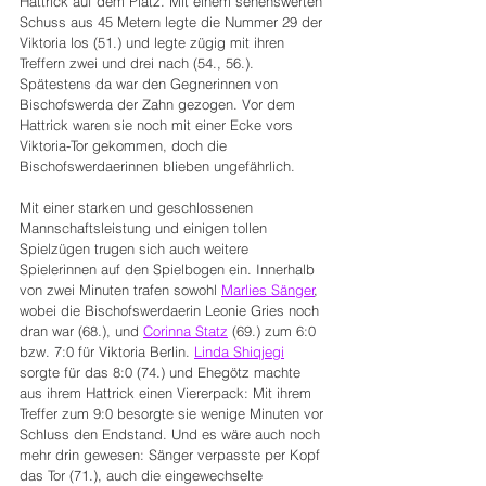
Hattrick auf dem Platz. Mit einem sehenswerten 
Schuss aus 45 Metern legte die Nummer 29 der 
Viktoria los (51.) und legte zügig mit ihren 
Treffern zwei und drei nach (54., 56.). 
Spätestens da war den Gegnerinnen von 
Bischofswerda der Zahn gezogen. Vor dem 
Hattrick waren sie noch mit einer Ecke vors 
Viktoria-Tor gekommen, doch die 
Bischofswerdaerinnen blieben ungefährlich.
Mit einer starken und geschlossenen 
Mannschaftsleistung und einigen tollen 
Spielzügen trugen sich auch weitere 
Spielerinnen auf den Spielbogen ein. Innerhalb 
von zwei Minuten trafen sowohl 
Marlies Sänger
, 
wobei die Bischofswerdaerin Leonie Gries noch 
dran war (68.), und 
Corinna Statz
 (69.) zum 6:0 
bzw. 7:0 für Viktoria Berlin. 
Linda Shiqjegi
sorgte für das 8:0 (74.) und Ehegötz machte 
aus ihrem Hattrick einen Viererpack: Mit ihrem 
Treffer zum 9:0 besorgte sie wenige Minuten vor 
Schluss den Endstand. Und es wäre auch noch 
mehr drin gewesen: Sänger verpasste per Kopf 
das Tor (71.), auch die eingewechselte 