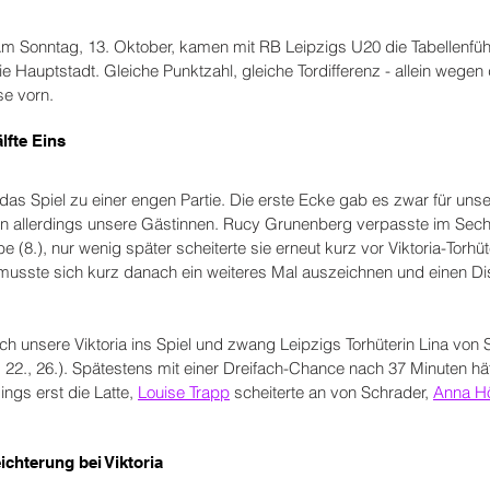
: Am Sonntag, 13. Oktober, kamen mit RB Leipzigs U20 die Tabellenfüh
ie Hauptstadt. Gleiche Punktzahl, gleiche Tordifferenz - allein wege
se vorn.
lfte Eins
das Spiel zu einer engen Partie. Die erste Ecke gab es zwar für unser
en allerdings unsere Gästinnen. Rucy Grunenberg verpasste im Se
 (8.), nur wenig später scheiterte sie erneut kurz vor Viktoria-Torhüt
n musste sich kurz danach ein weiteres Mal auszeichnen und einen D
 unsere Viktoria ins Spiel und zwang Leipzigs Torhüterin Lina von S
, 22., 26.). Spätestens mit einer Dreifach-Chance nach 37 Minuten h
ings erst die Latte, 
Louise Trapp
 scheiterte an von Schrader, 
Anna H
ichterung bei Viktoria