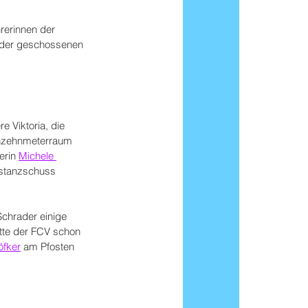
rerinnen der 
n der geschossenen 
e Viktoria, die 
chzehnmeterraum 
erin 
Michele 
istanzschuss 
chrader einige 
ätte der FCV schon 
öfker
 am Pfosten 