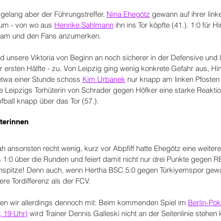
 gelang aber der Führungstreffer. 
Nina Ehegötz
 gewann auf ihrer link
rum - von wo aus 
Henrike Sahlmann
 ihn ins Tor köpfte (41.). 1:0 für 
Team und den Fans anzumerken.
nd unsere Viktoria von Beginn an noch sicherer in der Defensive und
r ersten Hälfte - zu. Von Leipzig ging wenig konkrete Gefahr aus, Hi
 etwa einer Stunde schoss 
Kim Urbanek
 nur knapp am linken Pfosten v
e Leipzigs Torhüterin von Schrader gegen Höfker eine starke Reaktio
fball knapp über das Tor (57.).
terinnen
h ansonsten recht wenig, kurz vor Abpfiff hatte Ehegötz eine weitere
s 1:0 über die Runden und feiert damit nicht nur drei Punkte gegen R
enspitze! Denn auch, wenn Hertha BSC 5:0 gegen Türkiyemspor gewa
re Tordifferenz als der FCV.
men wir allerdings dennoch mit: Beim kommenden Spiel im 
Berlin-Pok
, 19 Uhr)
 wird Trainer Dennis Galleski nicht an der Seitenlinie stehen