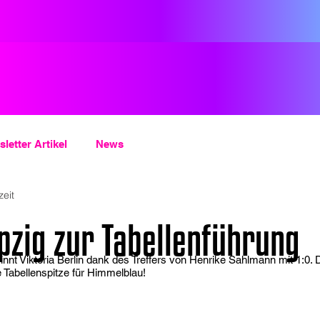
letter Artikel
News
zeit
pzig zur Tabellenführung
nnt Viktoria Berlin dank des Treffers von Henrike Sahlmann mit 1:0.
 Tabellenspitze für Himmelblau!