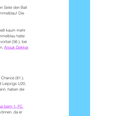
en Seite den Ball 
Himmelblau! Die 
 ließ kaum mehr 
mmelblau hatte 
orbei (56.), bei 
n, 
Anouk Dekker
 Chance (81.), 
B Leipzigs U20, 
nn, haben die 
al beim 1. FC 
 können, da er 