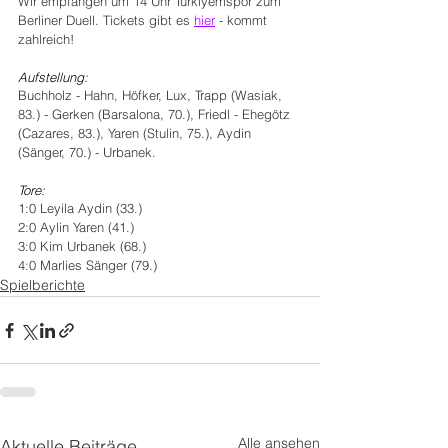
Wir empfangen um 14 Uhr Türkiyemspor zum 
Berliner Duell. Tickets gibt es 
hier
 - kommt 
zahlreich!
Aufstellung:
Buchholz - Hahn, Höfker, Lux, Trapp (Wasiak, 
83.) - Gerken (Barsalona, 70.), Friedl - Ehegötz 
(Cazares, 83.), Yaren (Stulin, 75.), Aydin 
(Sänger, 70.) - Urbanek.
Tore:
1:0 Leyila Aydin (33.)
2:0 Aylin Yaren (41.)
3:0 Kim Urbanek (68.)
4:0 Marlies Sänger (79.)
Spielberichte
Alle ansehen
Aktuelle Beiträge