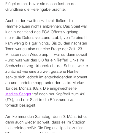
Flügel durch, bevor sie schon fast an der 
Grundlinie die Hereingabe brachte.
Auch in der zweiten Halbzeit ließen die 
Himmelblauen nichts anbrennen: Das Spiel war 
klar in der Hand des FCV. Offensiv gelang 
mehr, die Defensive stand stabil, von Turbine II 
kam wenig bis gar nichts. Bis zu den nächsten 
Toren war es also nur eine Frage der Zeit. 23 
Minuten nach Wiederanpfiff war es dann soweit 
- und was war das 3:0 für ein Treffer! Links im 
Sechzehner zog Urbanek ab, der Schuss wirkte 
zunächst wie eine zu weit geratene Flanke, 
senkte sich jedoch im entscheidenden Moment 
ab und landete knapp unter der Latte. Marke: 
Tor des Monats (68.). Die eingewechselte 
Marlies Sänger
 traf noch per Kopfball zum 4:0 
(79.), und der Start in die Rückrunde war 
torreich besiegelt.
Am kommenden Samstag, denn 9. März, ist es 
dann auch wieder so weit, dass es im Stadion 
Lichterfelde heißt: Die Regionalliga ist zurück. 