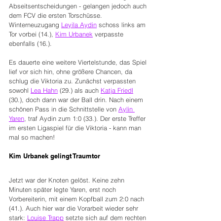
Abseitsentscheidungen - gelangen jedoch auch 
dem FCV die ersten Torschüsse. 
Winterneuzugang 
Leyila Aydin
 schoss links am 
Tor vorbei (14.), 
Kim Urbanek
 verpasste 
ebenfalls (16.).
Es dauerte eine weitere Viertelstunde, das Spiel 
lief vor sich hin, ohne größere Chancen, da 
schlug die Viktoria zu. Zunächst verpassten 
sowohl 
Lea Hahn
 (29.) als auch 
Katja Friedl
(30.), doch dann war der Ball drin. Nach einem 
schönen Pass in die Schnittstelle von 
Aylin 
Yaren
, traf Aydin zum 1:0 (33.). Der erste Treffer 
im ersten Ligaspiel für die Viktoria - kann man 
mal so machen!
Kim Urbanek gelingt Traumtor
Jetzt war der Knoten gelöst. Keine zehn 
Minuten später legte Yaren, erst noch 
Vorbereiterin, mit einem Kopfball zum 2:0 nach 
(41.). Auch hier war die Vorarbeit wieder sehr 
stark: 
Louise Trapp
 setzte sich auf dem rechten 