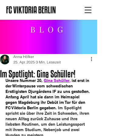
BLOG
Anna Höfker
25. Apr. 2025
3 Min. Lesezeit
Im Spotlight: Gina Schüller!
Unsere Nummer 20, 
Gina Schüller,
 ist erst in 
der Winterpause vom schwedischen 
Erstligisten Djurgårdens IF zu uns gestoßen. 
Anfang April hat sie dann im Heimspiel 
gegen Magdeburg ihr Debüt im Tor für den 
FC Viktoria Berlin gegeben.
Im
 Spotlight 
spricht sie über ihre Zeit in Schweden, ihren 
neuen Alltag zurück Zuhause und ihre 
liebsten Routinen, um den Leistungssport 
mit ihrem Studium, Nebenjob und zwei 
Hunden zu meistern.  