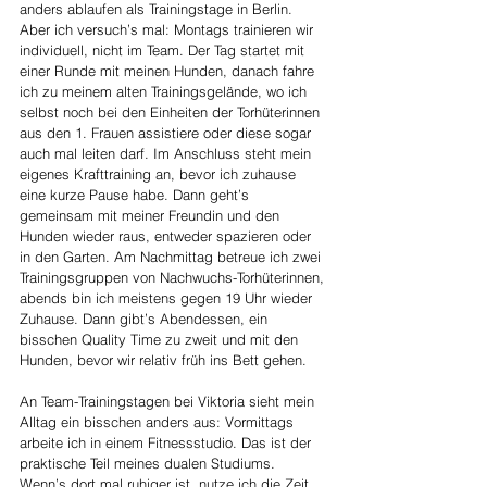
anders ablaufen als Trainingstage in Berlin. 
Aber ich versuch’s mal: Montags trainieren wir 
individuell, nicht im Team. Der Tag startet mit 
einer Runde mit meinen Hunden, danach fahre 
ich zu meinem alten Trainingsgelände, wo ich 
selbst noch bei den Einheiten der Torhüterinnen 
aus den 1. Frauen assistiere oder diese sogar 
auch mal leiten darf. Im Anschluss steht mein 
eigenes Krafttraining an, bevor ich zuhause 
eine kurze Pause habe. Dann geht’s 
gemeinsam mit meiner Freundin und den 
Hunden wieder raus, entweder spazieren oder 
in den Garten. Am Nachmittag betreue ich zwei 
Trainingsgruppen von Nachwuchs-Torhüterinnen, 
abends bin ich meistens gegen 19 Uhr wieder 
Zuhause. Dann gibt’s Abendessen, ein 
bisschen Quality Time zu zweit und mit den 
Hunden, bevor wir relativ früh ins Bett gehen.
An Team-Trainingstagen bei Viktoria sieht mein 
Alltag ein bisschen anders aus: Vormittags 
arbeite ich in einem Fitnessstudio. Das ist der 
praktische Teil meines dualen Studiums. 
Wenn’s dort mal ruhiger ist, nutze ich die Zeit 