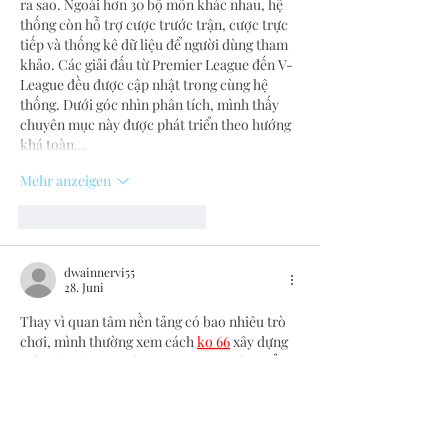
ra sao. Ngoài hơn 30 bộ môn khác nhau, hệ 
thống còn hỗ trợ cược trước trận, cược trực 
tiếp và thống kê dữ liệu để người dùng tham 
khảo. Các giải đấu từ Premier League đến V-
League đều được cập nhật trong cùng hệ 
thống. Dưới góc nhìn phân tích, mình thấy 
chuyên mục này được phát triển theo hướng 
khá toàn…
Mehr anzeigen
Gefällt mir
Antworten
dwainnervi55
28. Juni
Thay vì quan tâm nền tảng có bao nhiêu trò 
chơi, mình thường xem cách 
ko 66
 xây dựng 
toàn bộ hệ sinh thái. Sau khi quan sát, thể 
thao, casino trực tuyến, slot và bắn cá đều 
được phân chia thành từng khu vực riêng nên 
khá dễ định hướng. Mình cũng nhận thấy 
phần lịch sử giao dịch được liên kết trực tiếp 