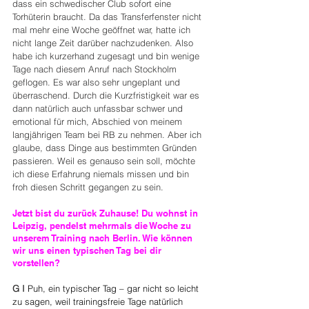
dass ein schwedischer Club sofort eine 
Torhüterin braucht. Da das Transferfenster nicht 
mal mehr eine Woche geöffnet war, hatte ich 
nicht lange Zeit darüber nachzudenken. Also 
habe ich kurzerhand zugesagt und bin wenige 
Tage nach diesem Anruf nach Stockholm 
geflogen. Es war also sehr ungeplant und 
überraschend. Durch die Kurzfristigkeit war es 
dann natürlich auch unfassbar schwer und 
emotional für mich, Abschied von meinem 
langjährigen Team bei RB zu nehmen. Aber ich 
glaube, dass Dinge aus bestimmten Gründen 
passieren. Weil es genauso sein soll, möchte 
ich diese Erfahrung niemals missen und bin 
froh diesen Schritt gegangen zu sein.
Jetzt bist du zurück Zuhause! Du wohnst in 
Leipzig, pendelst mehrmals die Woche zu 
unserem Training nach Berlin. Wie können 
wir uns einen typischen Tag bei dir 
vorstellen?
G I 
Puh, ein typischer Tag – gar nicht so leicht 
zu sagen, weil trainingsfreie Tage natürlich 