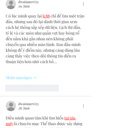
dwainnervi55
29. Juni
Có lúc mình quay lại 
lc88
 chỉ để tìm một trận 
đấu, nhưng sau đó lại dành thời gian xem 
cách hệ thống sắp xếp dữ liệu. Lịch thi đấu, 
tỷ lệ và các môn như quần vợt hay bóng rổ 
đều nằm khá gần nhau nên không phải 
chuyển qua nhiều màn hình. Ban đầu mình 
không để ý điểm này, nhưng càng dùng lâu 
càng thấy việc theo dõi thông tin diễn ra 
thuận tiện hơn nhờ cách bố…
Mehr anzeigen
Gefällt mir
Antworten
dwainnervi55
28. Juni
Điều mình quan tâm khi tìm hiểu 
tai xiu 
md5
 là chuyên mục Thể thao được xây dựng 