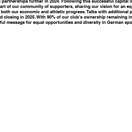
 partnerships further in 2024. Following this successful capital in
art of our community of supporters, sharing our vision for an eq
both our economic and athletic progress. Talks with additional p
d closing in 2025. With 90% of our club’s ownership remaining i
ul message for equal opportunities and diversity in German spo