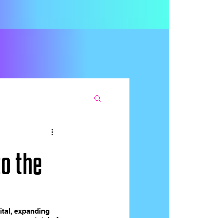
to the
ital, expanding 