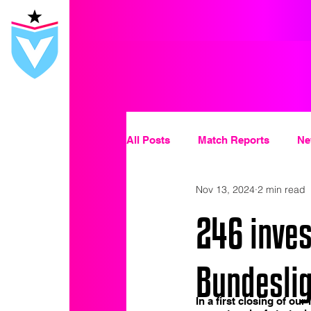
All Posts
Match Reports
Ne
Nov 13, 2024
2 min read
246 inves
Bundesli
In a first closing of ou