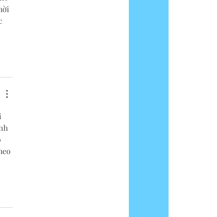
hời 
c 
i 
nh 
 
heo 