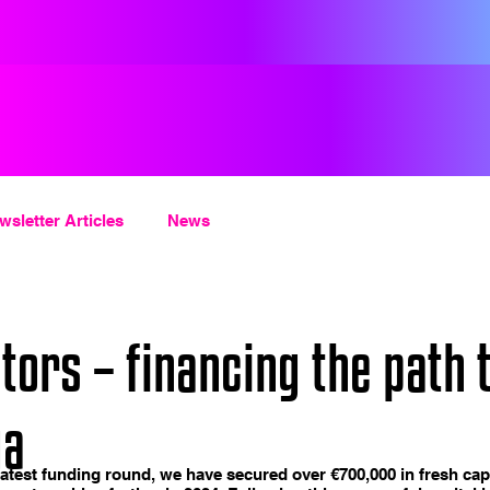
wsletter Articles
News
tors – financing the path 
ga
r latest funding round, we have secured over €700,000 in fresh cap