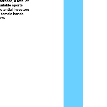
crease, a total of 
uitable sports 
otential investors 
n female hands, 
rts.