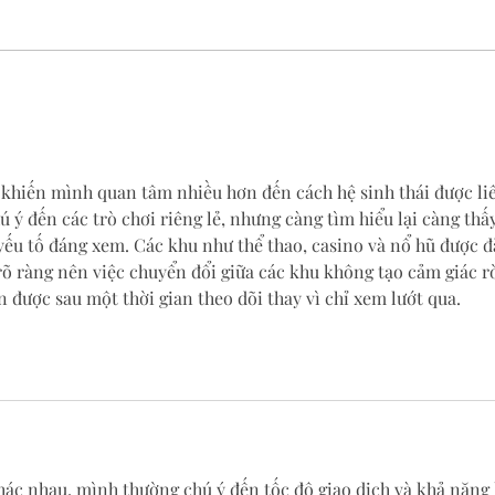
 khiến mình quan tâm nhiều hơn đến cách hệ sinh thái được li
 ý đến các trò chơi riêng lẻ, nhưng càng tìm hiểu lại càng thấy
yếu tố đáng xem. Các khu như thể thao, casino và nổ hũ được đ
rõ ràng nên việc chuyển đổi giữa các khu không tạo cảm giác rờ
 được sau một thời gian theo dõi thay vì chỉ xem lướt qua.
ác nhau, mình thường chú ý đến tốc độ giao dịch và khả năng 