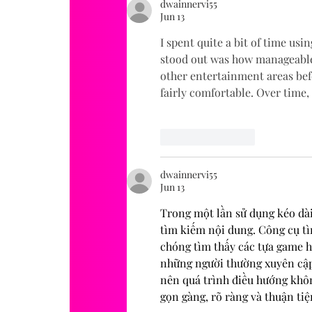
dwainnervi55
Jun 13
I spent quite a bit of time usin
stood out was how manageable 
other entertainment areas befor
fairly comfortable. Over time,
Like
Reply
dwainnervi55
Jun 13
Trong một lần sử dụng kéo dà
tìm kiếm nội dung. Công cụ tìm
chóng tìm thấy các tựa game h
những người thường xuyên cập
nên quá trình điều hướng khôn
gọn gàng, rõ ràng và thuận tiệ