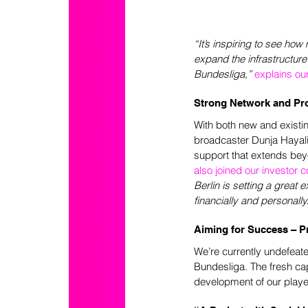
“It’s inspiring to see ho
expand the infrastructure 
Bundesliga,”
explains ou
Strong Network and Pr
With both new and existin
broadcaster Dunja Hayali
support that extends beyo
also joined our investor 
Berlin is setting a great
financially and personally
Aiming for Success – P
We’re currently undefeate
Bundesliga. The fresh cap
development of our play