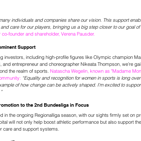
w many individuals and companies share our vision. This support enable
and care for our players, bringing us a big step closer to our goal of
r co-founder and shareholder, Verena Pausder.
ominent Support
g investors, including high-profile figures like Olympic champion Mar
, and entrepreneur and choreographer Nikeata Thompson, we’re gaini
nd the realm of sports. 
Natascha Wegelin, known as "Madame Mone
community:
“Equality and recognition for women in sports is long over
 example of how change can be actively shaped. I’m excited to suppor
.”
romotion to the 2nd Bundesliga in Focus
d in the ongoing Regionalliga season, with our sights firmly set on p
ital will not only help boost athletic performance but also support the
er care and support systems.