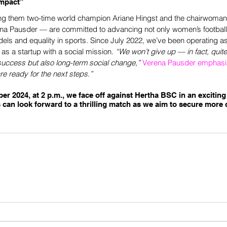
Impact”
g them two-time world champion Ariane Hingst and the chairwoman
ena Pausder — are committed to advancing not only women’s football 
dels and equality in sports. Since July 2022, we’ve been operating a
s a startup with a social mission. 
“We won’t give up — in fact, quite
 success but also long-term social change,”
Verena Pausder emphas
re ready for the next steps.”
r 2024, at 2 p.m., we face off against Hertha BSC in an exciting
 can look forward to a thrilling match as we aim to secure more c