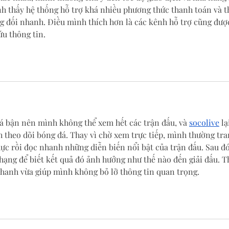
nh thấy hệ thống hỗ trợ khá nhiều phương thức thanh toán và t
ng đối nhanh. Điều mình thích hơn là các kênh hỗ trợ cũng đượ
ứu thông tin.
á bận nên mình không thể xem hết các trận đấu, và 
socolive
 lạ
h theo dõi bóng đá. Thay vì chờ xem trực tiếp, mình thường tra
hực rồi đọc nhanh những diễn biến nổi bật của trận đấu. Sau đó
ạng để biết kết quả đó ảnh hưởng như thế nào đến giải đấu. T
hanh vừa giúp mình không bỏ lỡ thông tin quan trọng.