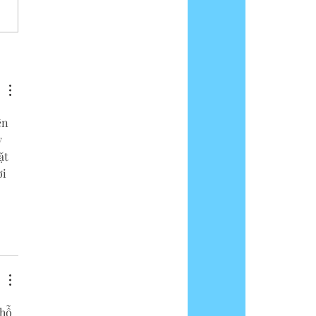
ên 
 
ặt 
i 
hỗ 