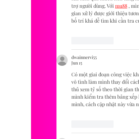
trợ người dùng. Với 
mu88
 , mì
gian xử lý được giới thiệu tươ
bố trí khá dễ tìm khi cần tra c
Like
Reply
dwainnervi55
Jun 15
Có một giai đoạn công việc kh
vô tình làm mình thay đổi các
thủ xem tỷ số theo thời gian t
mình kiểm tra thêm bảng xếp h
mình, cách cập nhật này vừa n
Like
Reply