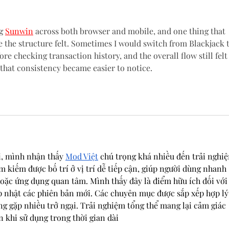
g 
Sunwin
 across both browser and mobile, and one thing that 
the structure felt. Sometimes I would switch from Blackjack t
e checking transaction history, and the overall flow still felt
 that consistency became easier to notice.
i, mình nhận thấy 
Mod Việt
 chú trọng khá nhiều đến trải nghi
 kiếm được bố trí ở vị trí dễ tiếp cận, giúp người dùng nhanh 
oặc ứng dụng quan tâm. Mình thấy đây là điểm hữu ích đối với
 nhật các phiên bản mới. Các chuyên mục được sắp xếp hợp lý
g gặp nhiều trở ngại. Trải nghiệm tổng thể mang lại cảm giác 
n khi sử dụng trong thời gian dài