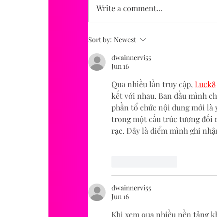
Write a comment...
Sort by:
Newest
dwainnervi55
Jun 16
Qua nhiều lần truy cập, 
Luck8
kết với nhau. Ban đầu mình chú
phần tổ chức nội dung mới là 
trong một cấu trúc tương đối 
rạc. Đây là điểm mình ghi nhận
Like
Reply
dwainnervi55
Jun 16
Khi xem qua nhiều nền tảng kh