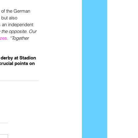
 of the German 
but also 
s an independent 
 the opposite. Our 
izes
. 
“Together 
 derby at Stadion 
rucial points on 