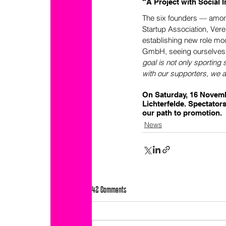
“A Project with Social 
The six founders — amon
Startup Association, Ver
establishing new role mo
GmbH, seeing ourselves a
goal is not only sporting
with our supporters, we a
On Saturday, 16 Novembe
Lichterfelde. Spectators
our path to promotion.
News
42 Comments