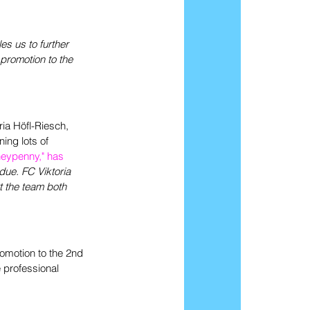
s us to further 
 promotion to the 
ia Höfl-Riesch, 
ng lots of 
ypenny," has 
due. FC Viktoria 
t the team both 
romotion to the 2nd 
 professional 