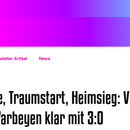
letter Artikel
News
, Traumstart, Heimsieg: V
arbeyen klar mit 3:0