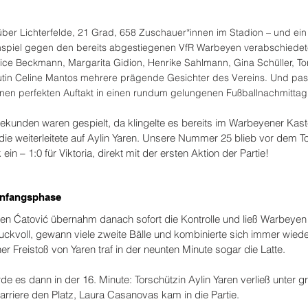
ber Lichterfelde, 21 Grad, 658 Zuschauer*innen im Stadion – und ein 
piel gegen den bereits abgestiegenen VfR Warbeyen verabschiedete 
unice Beckmann, Margarita Gidion, Henrike Sahlmann, Gina Schüller, To
tin Celine Mantos mehrere prägende Gesichter des Vereins. Und pas
inen perfekten Auftakt in einen rundum gelungenen Fußballnachmittag
kunden waren gespielt, da klingelte es bereits im Warbeyener Kasten
 die weiterleitete auf Aylin Yaren. Unsere Nummer 25 blieb vor dem To
ein – 1:0 für Viktoria, direkt mit der ersten Aktion der Partie!
 Anfangsphase
en Ćatović übernahm danach sofort die Kontrolle und ließ Warbeye
ruckvoll, gewann viele zweite Bälle und kombinierte sich immer wiede
er Freistoß von Yaren traf in der neunten Minute sogar die Latte.
e es dann in der 16. Minute: Torschützin Aylin Yaren verließ unter 
Karriere den Platz, Laura Casanovas kam in die Partie.