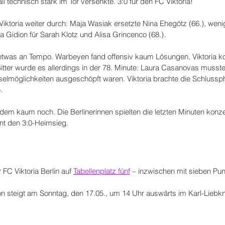
l technisch stark im Tor versenkte. 3:0 für den FC Viktoria!
iktoria weiter durch: Maja Wasiak ersetzte Nina Ehegötz (66.), wen
 Gidion für Sarah Klotz und Alisa Grincenco (68.).
etwas an Tempo. Warbeyen fand offensiv kaum Lösungen, Viktoria kont
tter wurde es allerdings in der 78. Minute: Laura Casanovas musste 
selmöglichkeiten ausgeschöpft waren. Viktoria brachte die Schlussph
.
dem kaum noch. Die Berlinerinnen spielten die letzten Minuten konzen
ent den 3:0-Heimsieg.
FC Viktoria Berlin auf 
Tabellenplatz fünf
 – inzwischen mit sieben Pu
son steigt am Sonntag, den 17.05., um 14 Uhr auswärts im Karl-Liebk