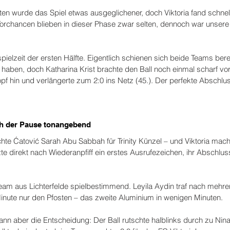
n wurde das Spiel etwas ausgeglichener, doch Viktoria fand schnell
Torchancen blieben in dieser Phase zwar selten, dennoch war unser
elzeit der ersten Hälfte. Eigentlich schienen sich beide Teams bere
u haben, doch Katharina Krist brachte den Ball noch einmal scharf vor 
pf hin und verlängerte zum 2:0 ins Netz (45.). Der perfekte Abschlus
ach der Pause tonangebend
hte Ćatović Sarah Abu Sabbah für Trinity Künzel – und Viktoria macht
e direkt nach Wiederanpfiff ein erstes Ausrufezeichen, ihr Abschluss
am aus Lichterfelde spielbestimmend. Leyila Aydin traf nach mehre
inute nur den Pfosten – das zweite Aluminium in wenigen Minuten.
dann aber die Entscheidung: Der Ball rutschte halblinks durch zu Nina