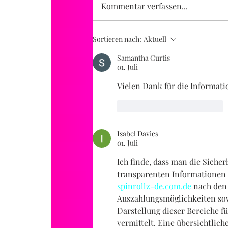
Kommentar verfassen...
Sortieren nach:
Aktuell
Samantha Curtis
01. Juli
Vielen Dank für die Informat
Gefällt mir
Antworten
Isabel Davies
01. Juli
Ich finde, dass man die Sicher
transparenten Informationen 
spinrollz-de.com.de
 nach den
Auszahlungsmöglichkeiten sow
Darstellung dieser Bereiche f
vermittelt. Eine übersichtlich