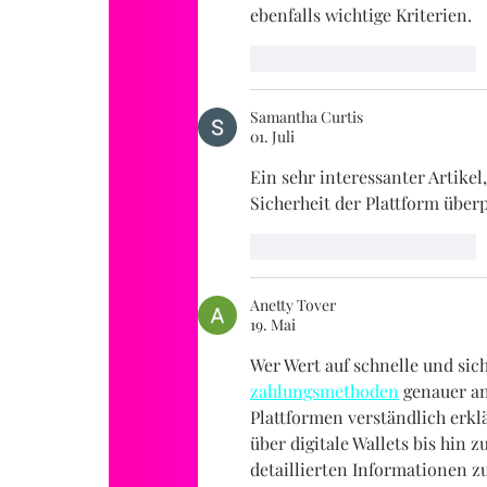
ebenfalls wichtige Kriterien.
Gefällt mir
Antworten
Samantha Curtis
01. Juli
Ein sehr interessanter Artike
Sicherheit der Plattform über
Gefällt mir
Antworten
Anetty Tover
19. Mai
Wer Wert auf schnelle und sich
zahlungsmethoden
 genauer a
Plattformen verständlich erkl
über digitale Wallets bis hin
detaillierten Informationen z