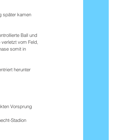
ig später kamen 
rollierte Ball und 
verletzt vom Feld, 
ase somit in 
triert herunter 
nkten Vorsprung 
necht-Stadion 