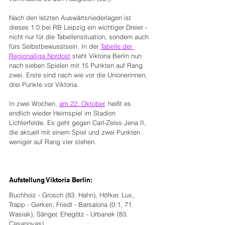
Nach den letzten Auswärtsniederlagen ist 
dieses 1:0 bei RB Leipzig ein wichtiger Dreier - 
nicht nur für die Tabellensituation, sondern auch 
fürs Selbstbewusstsein. In der 
Tabelle der 
Regionalliga Nordost
 steht Viktoria Berlin nun 
nach sieben Spielen mit 15 Punkten auf Rang 
zwei. Erste sind nach wie vor die Unionerinnen, 
drei Punkte vor Viktoria.
In zwei Wochen, 
am 22. Oktober
, heißt es 
endlich wieder Heimspiel im Stadion 
Lichterfelde. Es geht gegen Carl-Zeiss Jena II, 
die aktuell mit einem Spiel und zwei Punkten 
weniger auf Rang vier stehen. 
Aufstellung Viktoria Berlin:
Buchholz - Grosch (83. Hahn), Höfker, Lux, 
Trapp - Gerken, Friedl - Barsalona (0:1, 71. 
Wasiak), Sänger, Ehegötz - Urbanek (83. 
Casanovas).