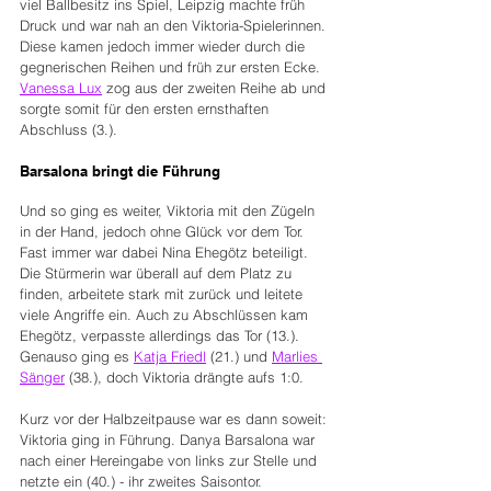
viel Ballbesitz ins Spiel, Leipzig machte früh 
Druck und war nah an den Viktoria-Spielerinnen. 
Diese kamen jedoch immer wieder durch die 
gegnerischen Reihen und früh zur ersten Ecke. 
Vanessa Lux
 zog aus der zweiten Reihe ab und 
sorgte somit für den ersten ernsthaften 
Abschluss (3.). 
Barsalona bringt die Führung
Und so ging es weiter, Viktoria mit den Zügeln 
in der Hand, jedoch ohne Glück vor dem Tor. 
Fast immer war dabei Nina Ehegötz beteiligt. 
Die Stürmerin war überall auf dem Platz zu 
finden, arbeitete stark mit zurück und leitete 
viele Angriffe ein. Auch zu Abschlüssen kam 
Ehegötz, verpasste allerdings das Tor (13.). 
Genauso ging es 
Katja Friedl
 (21.) und 
Marlies 
Sänger
 (38.), doch Viktoria drängte aufs 1:0.
Kurz vor der Halbzeitpause war es dann soweit: 
Viktoria ging in Führung. Danya Barsalona war 
nach einer Hereingabe von links zur Stelle und 
netzte ein (40.) - ihr zweites Saisontor.