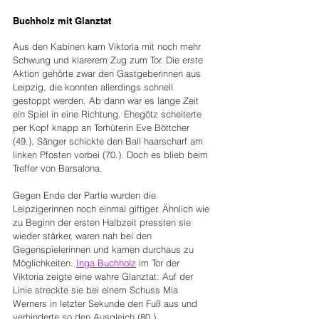
Buchholz mit Glanztat
Aus den Kabinen kam Viktoria mit noch mehr 
Schwung und klarerem Zug zum Tor. Die erste 
Aktion gehörte zwar den Gastgeberinnen aus 
Leipzig, die konnten allerdings schnell 
gestoppt werden. Ab dann war es lange Zeit 
ein Spiel in eine Richtung. Ehegötz scheiterte 
per Kopf knapp an Torhüterin Eve Böttcher 
(49.), Sänger schickte den Ball haarscharf am 
linken Pfosten vorbei (70.). Doch es blieb beim 
Treffer von Barsalona. 
Gegen Ende der Partie wurden die 
Leipzigerinnen noch einmal giftiger. Ähnlich wie 
zu Beginn der ersten Halbzeit pressten sie 
wieder stärker, waren nah bei den 
Gegenspielerinnen und kamen durchaus zu 
Möglichkeiten. 
Inga Buchholz
 im Tor der 
Viktoria zeigte eine wahre Glanztat: Auf der 
Linie streckte sie bei einem Schuss Mia 
Werners in letzter Sekunde den Fuß aus und 
verhinderte so den Ausgleich (80.).