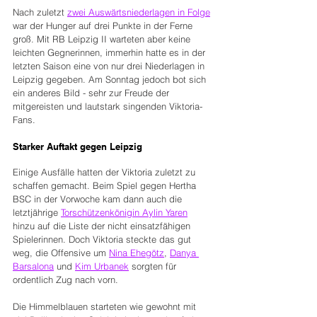
Nach zuletzt 
zwei Auswärtsniederlagen in Folge
war der Hunger auf drei Punkte in der Ferne 
groß. Mit RB Leipzig II warteten aber keine 
leichten Gegnerinnen, immerhin hatte es in der 
letzten Saison eine von nur drei Niederlagen in 
Leipzig gegeben. Am Sonntag jedoch bot sich 
ein anderes Bild - sehr zur Freude der 
mitgereisten und lautstark singenden Viktoria-
Fans.
Starker Auftakt gegen Leipzig
Einige Ausfälle hatten der Viktoria zuletzt zu 
schaffen gemacht. Beim Spiel gegen Hertha 
BSC in der Vorwoche kam dann auch die 
letztjährige 
Torschützenkönigin Aylin Yaren
hinzu auf die Liste der nicht einsatzfähigen 
Spielerinnen. Doch Viktoria steckte das gut 
weg, die Offensive um 
Nina Ehegötz
, 
Danya 
Barsalona
 und 
Kim Urbanek
 sorgten für 
ordentlich Zug nach vorn.
Die Himmelblauen starteten wie gewohnt mit 