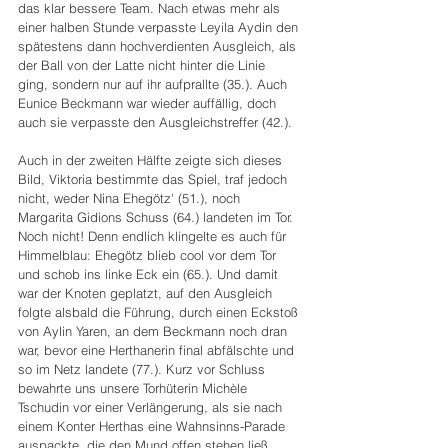
das klar bessere Team. Nach etwas mehr als 
einer halben Stunde verpasste Leyila Aydin den 
spätestens dann hochverdienten Ausgleich, als 
der Ball von der Latte nicht hinter die Linie 
ging, sondern nur auf ihr aufprallte (35.). Auch 
Eunice Beckmann war wieder auffällig, doch 
auch sie verpasste den Ausgleichstreffer (42.).
Auch in der zweiten Hälfte zeigte sich dieses 
Bild, Viktoria bestimmte das Spiel, traf jedoch 
nicht, weder Nina Ehegötz' (51.), noch 
Margarita Gidions Schuss (64.) landeten im Tor. 
Noch nicht! Denn endlich klingelte es auch für 
Himmelblau: Ehegötz blieb cool vor dem Tor 
und schob ins linke Eck ein (65.). Und damit 
war der Knoten geplatzt, auf den Ausgleich 
folgte alsbald die Führung, durch einen Eckstoß 
von Aylin Yaren, an dem Beckmann noch dran 
war, bevor eine Herthanerin final abfälschte und 
so im Netz landete (77.). Kurz vor Schluss 
bewahrte uns unsere Torhüterin Michèle 
Tschudin vor einer Verlängerung, als sie nach 
einem Konter Herthas eine Wahnsinns-Parade 
auspackte, die den Mund offen stehen ließ.