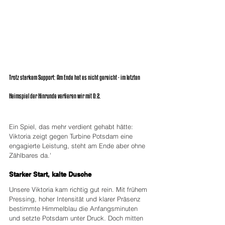
Trotz starkem Support: Am Ende hat es nicht gereicht - im letzten 
Heimspiel der Hinrunde verlieren wir mit 0:2.
Ein Spiel, das mehr verdient gehabt hätte: 
Viktoria zeigt gegen Turbine Potsdam eine 
engagierte Leistung, steht am Ende aber ohne 
Zählbares da.'
Starker Start, kalte Dusche
Unsere Viktoria kam richtig gut rein. Mit frühem 
Pressing, hoher Intensität und klarer Präsenz 
bestimmte Himmelblau die Anfangsminuten 
und setzte Potsdam unter Druck. Doch mitten 