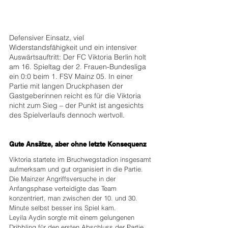
Defensiver Einsatz, viel 
Widerstandsfähigkeit und ein intensiver 
Auswärtsauftritt: Der FC Viktoria Berlin holt 
am 16. Spieltag der 2. Frauen-Bundesliga 
ein 0:0 beim 1. FSV Mainz 05. In einer 
Partie mit langen Druckphasen der 
Gastgeberinnen reicht es für die Viktoria 
nicht zum Sieg – der Punkt ist angesichts 
des Spielverlaufs dennoch wertvoll.
Gute Ansätze, aber ohne letzte Konsequenz
Viktoria startete im Bruchwegstadion insgesamt 
aufmerksam und gut organisiert in die Partie. 
Die Mainzer Angriffsversuche in der 
Anfangsphase verteidigte das Team 
konzentriert, man zwischen der 10. und 30. 
Minute selbst besser ins Spiel kam.
Leyila Aydin sorgte mit einem gelungenen 
Dribbling für den ersten Abschluss der Partie, 