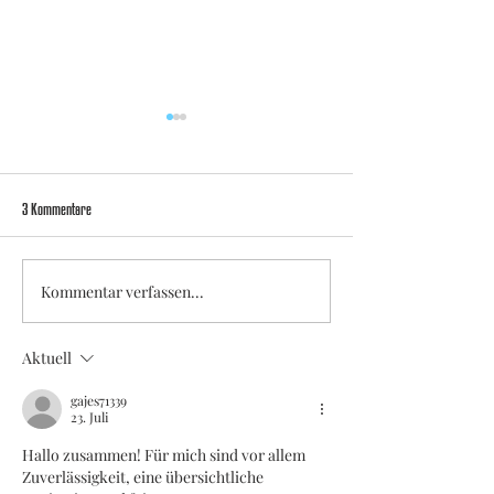
3 Kommentare
Kommentar verfassen...
Souveräner Saisonabschluss: Viktoria
Abschiede, Traumstart, 
gewinnt in Potsdam und sichert Platz
Viktoria schlägt Warbeye
Aktuell
fünf
gajes71339
23. Juli
Hallo zusammen! Für mich sind vor allem 
Zuverlässigkeit, eine übersichtliche 