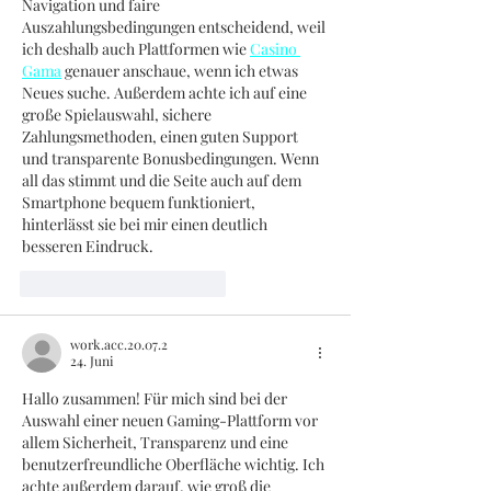
Navigation und faire 
Auszahlungsbedingungen entscheidend, weil 
ich deshalb auch Plattformen wie 
Casino 
Gama
 genauer anschaue, wenn ich etwas 
Neues suche. Außerdem achte ich auf eine 
große Spielauswahl, sichere 
Zahlungsmethoden, einen guten Support 
und transparente Bonusbedingungen. Wenn 
all das stimmt und die Seite auch auf dem 
Smartphone bequem funktioniert, 
hinterlässt sie bei mir einen deutlich 
besseren Eindruck.
Gefällt mir
Antworten
work.acc.20.07.2
24. Juni
Hallo zusammen! Für mich sind bei der 
Auswahl einer neuen Gaming-Plattform vor 
allem Sicherheit, Transparenz und eine 
benutzerfreundliche Oberfläche wichtig. Ich 
achte außerdem darauf, wie groß die 