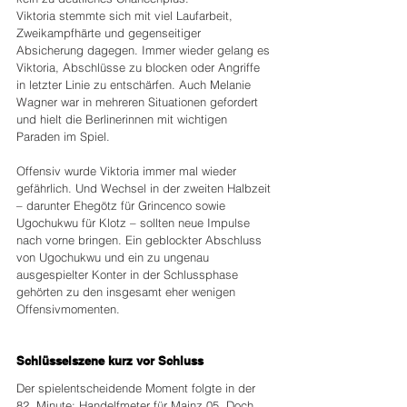
Viktoria stemmte sich mit viel Laufarbeit, 
Zweikampfhärte und gegenseitiger 
Absicherung dagegen. Immer wieder gelang es 
Viktoria, Abschlüsse zu blocken oder Angriffe 
in letzter Linie zu entschärfen. Auch Melanie 
Wagner war in mehreren Situationen gefordert 
und hielt die Berlinerinnen mit wichtigen 
Paraden im Spiel.
Offensiv wurde Viktoria immer mal wieder 
gefährlich. Und Wechsel in der zweiten Halbzeit 
– darunter Ehegötz für Grincenco sowie 
Ugochukwu für Klotz – sollten neue Impulse 
nach vorne bringen. Ein geblockter Abschluss 
von Ugochukwu und ein zu ungenau 
ausgespielter Konter in der Schlussphase 
gehörten zu den insgesamt eher wenigen 
Offensivmomenten.
Schlüsselszene kurz vor Schluss
Der spielentscheidende Moment folgte in der 
82. Minute: Handelfmeter für Mainz 05. Doch 