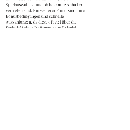
Spielauswahl ist und ob bekannte Anbieter 
vertreten sind. Ein weiterer Punkt sind faire 
Bonusbedingungen und schnelle 
Auszahlungen, da diese oft viel über die 
Seriosität einer Plattform, zum Beispiel 
winfest casino
, aussagen. Auch der 
Kundensupport spielt für mich eine große 
Rolle – besonders dann, wenn Fragen oder 
Probleme auftreten. Welche Kriterien sind 
für euch…
Mehr anzeigen
Gefällt mir
Antworten
toni.paul12
24. Juni
Vielen Dank für diesen Beitrag! Die 
Informationen waren für mich sehr 
hilfreich, und Ihr Artikel ist wirklich 
informativ und gut geschrieben. Mich würde 