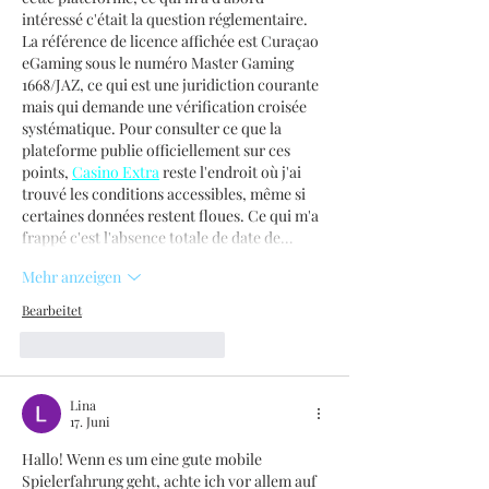
intéressé c'était la question réglementaire. 
La référence de licence affichée est Curaçao 
eGaming sous le numéro Master Gaming 
1668/JAZ, ce qui est une juridiction courante 
mais qui demande une vérification croisée 
systématique. Pour consulter ce que la 
plateforme publie officiellement sur ces 
points, 
Casino Extra
 reste l'endroit où j'ai 
trouvé les conditions accessibles, même si 
certaines données restent floues. Ce qui m'a 
frappé c'est l'absence totale de date de…
Mehr anzeigen
Bearbeitet
Gefällt mir
Antworten
Lina
17. Juni
Hallo! Wenn es um eine gute mobile 
Spielerfahrung geht, achte ich vor allem auf 