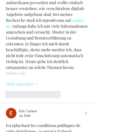
aufmerksam geworden und wollte einfach 
besser verstehen, wie verschiedene digitale 
Angebote aufgebaut sind. Bei meiner 
Recherche stieß ich irgendwann auf 
casino 
nv
. Anfangs habe ich mir viele Informationen 
angesehen und versucht, Muster in der 
Gestaltung und Benutzerführung zu 
erkennen. Je länger ich mich damit 
beschäftigte, desto mehr merkte ich, dass 
nicht jede erste Einschätzung automatisch 
richtig ist. Heute gehe ich deutlich 
entspannter an solche Themen heran, 
nehme mir…
Mehr anzeigen
Gefällt mir
Antworten
Eric Larsen
29. Juni
En épluchant les conditions publiques de 
cette plateforme, ce qui m'a d'abord 