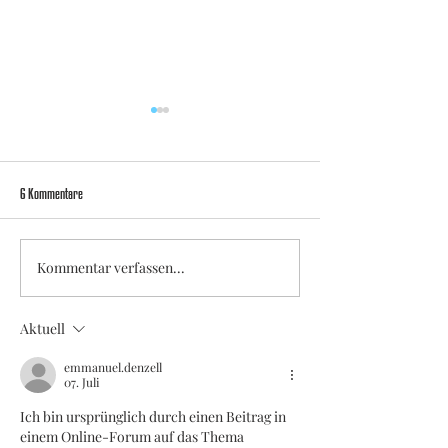
6 Kommentare
Kommentar verfassen...
Abschiede, Traumstart, Heimsieg:
Früher Ausgleich in Hälft
Viktoria schlägt Warbeyen klar mit 3:0
Viktoria nimmt Punkt au
Aktuell
Mönchengladbach mit
emmanuel.denzell
07. Juli
Ich bin ursprünglich durch einen Beitrag in 
einem Online-Forum auf das Thema 