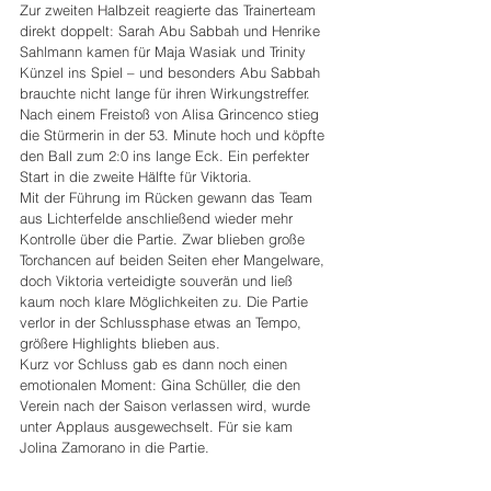
Zur zweiten Halbzeit reagierte das Trainerteam 
direkt doppelt: Sarah Abu Sabbah und Henrike 
Sahlmann kamen für Maja Wasiak und Trinity 
Künzel ins Spiel – und besonders Abu Sabbah 
brauchte nicht lange für ihren Wirkungstreffer.
Nach einem Freistoß von Alisa Grincenco stieg 
die Stürmerin in der 53. Minute hoch und köpfte 
den Ball zum 2:0 ins lange Eck. Ein perfekter 
Start in die zweite Hälfte für Viktoria.
Mit der Führung im Rücken gewann das Team 
aus Lichterfelde anschließend wieder mehr 
Kontrolle über die Partie. Zwar blieben große 
Torchancen auf beiden Seiten eher Mangelware, 
doch Viktoria verteidigte souverän und ließ 
kaum noch klare Möglichkeiten zu. Die Partie 
verlor in der Schlussphase etwas an Tempo, 
größere Highlights blieben aus.
Kurz vor Schluss gab es dann noch einen 
emotionalen Moment: Gina Schüller, die den 
Verein nach der Saison verlassen wird, wurde 
unter Applaus ausgewechselt. Für sie kam 
Jolina Zamorano in die Partie.