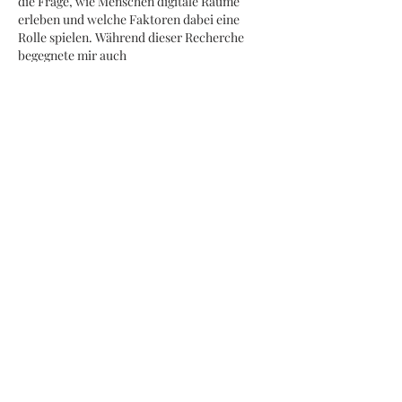
die Frage, wie Menschen digitale Räume 
erleben und welche Faktoren dabei eine 
Rolle spielen. Während dieser Recherche 
begegnete mir auch 
https://malinacasinode.com/
. Was mich 
daran faszinierte, war nicht die Plattform 
selbst, sondern die Möglichkeit, das eigene 
Nutzungsverhalten genauer zu beobachten. 
Oft merkt man erst im Nachhinein, wie sehr 
Design, Navigation und Informationsfluss 
die Aufmerksamkeit lenken. Kleine 
Veränderungen können bereits einen 
spürbaren Einfluss auf die Wahrnehmung 
haben. Dadurch wurde mir bewusst, dass 
digitale Erfahrungen häufig…
Mehr anzeigen
Gefällt mir
Antworten
aliciaturnbull98
04. Juni